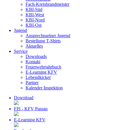
Fach-Kreisbrandmeister
KBI-Süd
KBI-West
KBI-Nord
KBI-Ost
Jugend
Ansprechpartner Jugend
Bestellung T-Shirts
Aktuelles
Service
Downloads
Kontakt
Feuerwehrjahrbuch
E-Learning KFV
Lebendkicker
Partner
Kalender Inspektion
Download
FIS - KFV Passau
E-Learning KFV