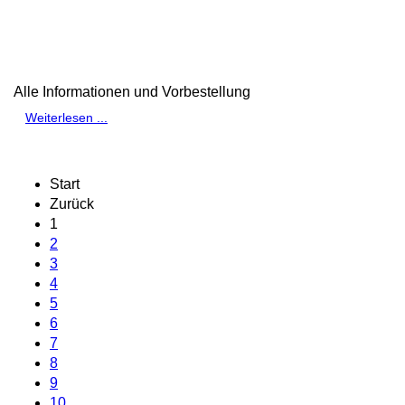
Alle Informationen und Vorbestellung
Weiterlesen ...
Start
Zurück
1
2
3
4
5
6
7
8
9
10