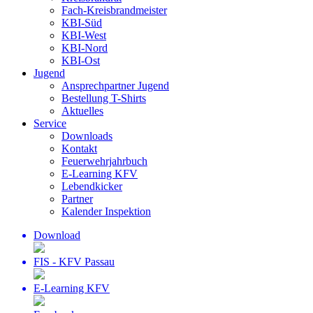
Fach-Kreisbrandmeister
KBI-Süd
KBI-West
KBI-Nord
KBI-Ost
Jugend
Ansprechpartner Jugend
Bestellung T-Shirts
Aktuelles
Service
Downloads
Kontakt
Feuerwehrjahrbuch
E-Learning KFV
Lebendkicker
Partner
Kalender Inspektion
Download
FIS - KFV Passau
E-Learning KFV