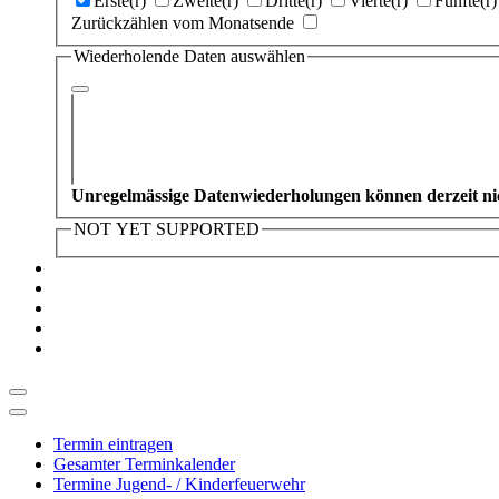
Erste(r)
Zweite(r)
Dritte(r)
Vierte(r)
Fünfte(r)
Zurückzählen vom Monatsende
Wiederholende Daten auswählen
Unregelmässige Datenwiederholungen können derzeit nic
NOT YET SUPPORTED
Termin eintragen
Gesamter Terminkalender
Termine Jugend- / Kinderfeuerwehr