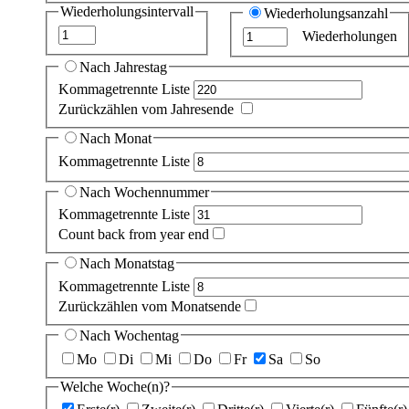
Wiederholungsintervall
Wiederholungsanzahl
Wiederholungen
Nach Jahrestag
Kommagetrennte Liste
Zurückzählen vom Jahresende
Nach Monat
Kommagetrennte Liste
Nach Wochennummer
Kommagetrennte Liste
Count back from year end
Nach Monatstag
Kommagetrennte Liste
Zurückzählen vom Monatsende
Nach Wochentag
Mo
Di
Mi
Do
Fr
Sa
So
Welche Woche(n)?