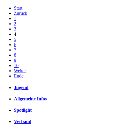
Start
Zurück
1
2
3
4
5
6
7
8
9
10
Weiter
Ende
Jugend
Allgemeine Infos
Spotlight
Verband