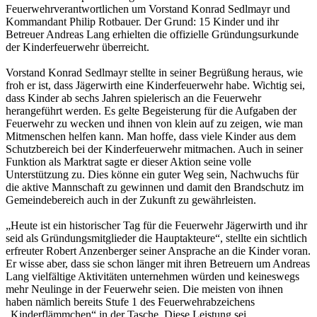
Feuerwehrverantwortlichen um Vorstand Konrad Sedlmayr und
Kommandant Philip Rotbauer. Der Grund: 15 Kinder und ihr
Betreuer Andreas Lang erhielten die offizielle Gründungsurkunde
der Kinderfeuerwehr überreicht.
Vorstand Konrad Sedlmayr stellte in seiner Begrüßung heraus, wie
froh er ist, dass Jägerwirth eine Kinderfeuerwehr habe. Wichtig sei,
dass Kinder ab sechs Jahren spielerisch an die Feuerwehr
herangeführt werden. Es gelte Begeisterung für die Aufgaben der
Feuerwehr zu wecken und ihnen von klein auf zu zeigen, wie man
Mitmenschen helfen kann. Man hoffe, dass viele Kinder aus dem
Schutzbereich bei der Kinderfeuerwehr mitmachen. Auch in seiner
Funktion als Marktrat sagte er dieser Aktion seine volle
Unterstützung zu. Dies könne ein guter Weg sein, Nachwuchs für
die aktive Mannschaft zu gewinnen und damit den Brandschutz im
Gemeindebereich auch in der Zukunft zu gewährleisten.
„Heute ist ein historischer Tag für die Feuerwehr Jägerwirth und ihr
seid als Gründungsmitglieder die Hauptakteure“, stellte ein sichtlich
erfreuter Robert Anzenberger seiner Ansprache an die Kinder voran.
Er wisse aber, dass sie schon länger mit ihren Betreuern um Andreas
Lang vielfältige Aktivitäten unternehmen würden und keineswegs
mehr Neulinge in der Feuerwehr seien. Die meisten von ihnen
haben nämlich bereits Stufe 1 des Feuerwehrabzeichens
„Kinderflämmchen“ in der Tasche. Diese Leistung sei