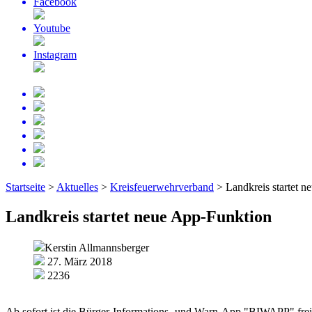
Facebook
Youtube
Instagram
Startseite
>
Aktuelles
>
Kreisfeuerwehrverband
>
Landkreis startet 
Landkreis startet neue App-Funktion
Kerstin Allmannsberger
27. März 2018
2236
Ab sofort ist die Bürger-Informations- und Warn-App "BIWAPP" freig