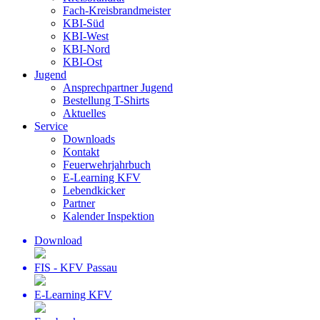
Fach-Kreisbrandmeister
KBI-Süd
KBI-West
KBI-Nord
KBI-Ost
Jugend
Ansprechpartner Jugend
Bestellung T-Shirts
Aktuelles
Service
Downloads
Kontakt
Feuerwehrjahrbuch
E-Learning KFV
Lebendkicker
Partner
Kalender Inspektion
Download
FIS - KFV Passau
E-Learning KFV