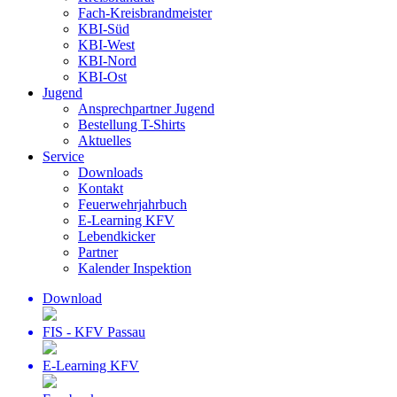
Fach-Kreisbrandmeister
KBI-Süd
KBI-West
KBI-Nord
KBI-Ost
Jugend
Ansprechpartner Jugend
Bestellung T-Shirts
Aktuelles
Service
Downloads
Kontakt
Feuerwehrjahrbuch
E-Learning KFV
Lebendkicker
Partner
Kalender Inspektion
Download
FIS - KFV Passau
E-Learning KFV