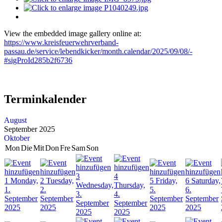
View the embedded image gallery online at:
https://www.kreisfeuerwehrverband-
passau.de/service/lebendkicker/month.calendar/2025/09/08/-
#sigProId285b2f6736
Terminkalender
August
September 2025
Oktober
Mon
Die
Mit
Don
Fre
Sam
Son
3
4
1
Monday,
2
Tuesday,
5
Friday,
6
Saturday,
Wednesday,
Thursday,
1.
2.
5.
6.
3.
4.
September
September
September
September
September
September
2025
2025
2025
2025
2025
2025